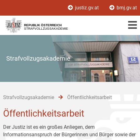
Zur
Zum
Zum
justiz.gv.at
bmj.gv.at
Hauptnavigation
Inhalt
Untermenü
[1]
[2]
[3]
REPUBLIK ÖSTERREICH
STRAFVOLLZUGSAKADEMIE
Strafvollzugsakademie
Strafvollzugsakademie
Öffentlichkeitsarbeit
Öffentlichkeitsarbeit
Der Justiz ist es ein großes Anliegen, dem
Informationsanspruch der Bürgerinnen und Bürger sowie der