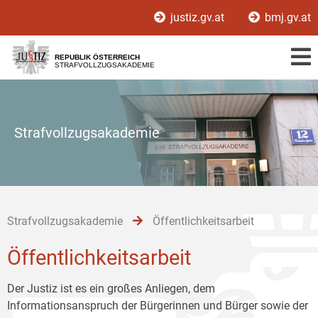
Zur
Zum
Zum
justiz.gv.at
bmj.gv.at
Hauptnavigation
Inhalt
Untermenü
[1]
[2]
[3]
REPUBLIK ÖSTERREICH
STRAFVOLLZUGSAKADEMIE
Strafvollzugsakademie
Strafvollzugsakademie
Öffentlichkeitsarbeit
Öffentlichkeitsarbeit
Der Justiz ist es ein großes Anliegen, dem
Informationsanspruch der Bürgerinnen und Bürger sowie der