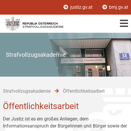
Zur
Zum
Zum
justiz.gv.at
bmj.gv.at
Hauptnavigation
Inhalt
Untermenü
[1]
[2]
[3]
REPUBLIK ÖSTERREICH
STRAFVOLLZUGSAKADEMIE
Strafvollzugsakademie
Strafvollzugsakademie
Öffentlichkeitsarbeit
Öffentlichkeitsarbeit
Der Justiz ist es ein großes Anliegen, dem
Informationsanspruch der Bürgerinnen und Bürger sowie der