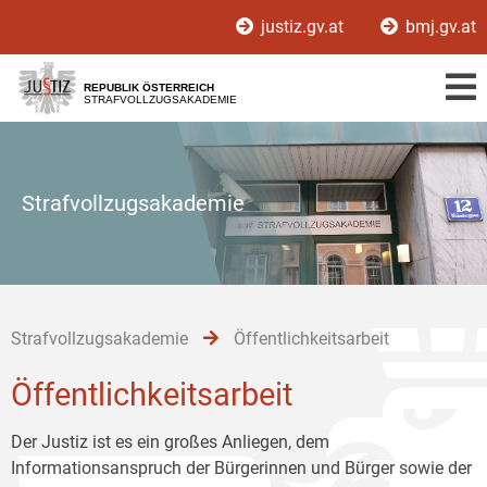
Zur
Zum
Zum
justiz.gv.at
bmj.gv.at
Hauptnavigation
Inhalt
Untermenü
[1]
[2]
[3]
REPUBLIK ÖSTERREICH
STRAFVOLLZUGSAKADEMIE
Strafvollzugsakademie
Strafvollzugsakademie
Öffentlichkeitsarbeit
Öffentlichkeitsarbeit
Der Justiz ist es ein großes Anliegen, dem
Informationsanspruch der Bürgerinnen und Bürger sowie der