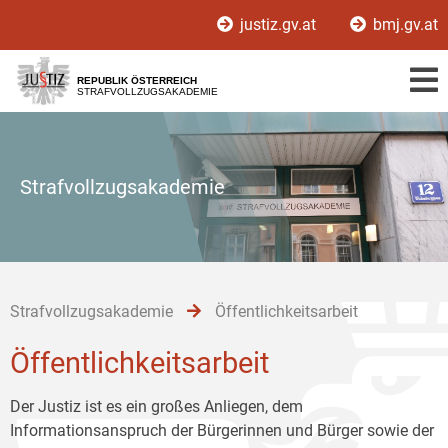
Zur
Zum
Zum
justiz.gv.at
bmj.gv.at
Hauptnavigation
Inhalt
Untermenü
[1]
[2]
[3]
REPUBLIK ÖSTERREICH
STRAFVOLLZUGSAKADEMIE
Strafvollzugsakademie
Strafvollzugsakademie
Öffentlichkeitsarbeit
Öffentlichkeitsarbeit
Der Justiz ist es ein großes Anliegen, dem
Informationsanspruch der Bürgerinnen und Bürger sowie der