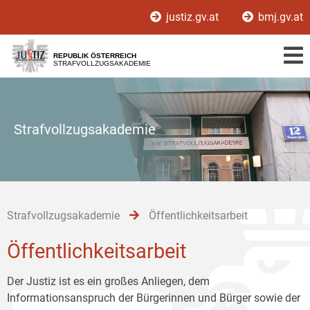
Zur
Zum
Zum
justiz.gv.at
bmj.gv.at
Hauptnavigation
Inhalt
Untermenü
[1]
[2]
[3]
REPUBLIK ÖSTERREICH
STRAFVOLLZUGSAKADEMIE
Strafvollzugsakademie
Strafvollzugsakademie
Öffentlichkeitsarbeit
Öffentlichkeitsarbeit
Der Justiz ist es ein großes Anliegen, dem
Informationsanspruch der Bürgerinnen und Bürger sowie der