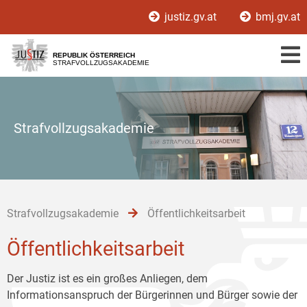
Zur
Zum
Zum
justiz.gv.at
bmj.gv.at
Hauptnavigation
Inhalt
Untermenü
[1]
[2]
[3]
REPUBLIK ÖSTERREICH
STRAFVOLLZUGSAKADEMIE
Strafvollzugsakademie
Strafvollzugsakademie
Öffentlichkeitsarbeit
Öffentlichkeitsarbeit
Der Justiz ist es ein großes Anliegen, dem
Informationsanspruch der Bürgerinnen und Bürger sowie der