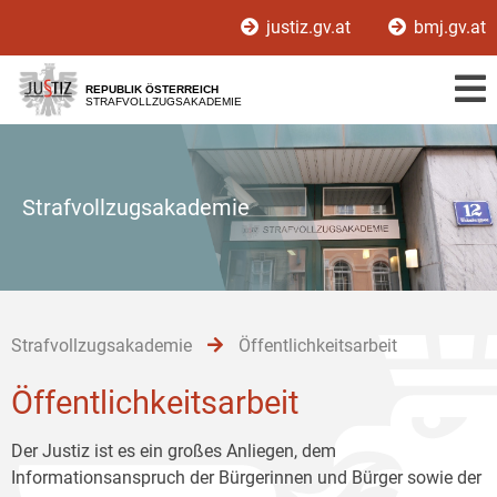
Zur
Zum
Zum
justiz.gv.at
bmj.gv.at
Hauptnavigation
Inhalt
Untermenü
[1]
[2]
[3]
REPUBLIK ÖSTERREICH
STRAFVOLLZUGSAKADEMIE
Strafvollzugsakademie
Strafvollzugsakademie
Öffentlichkeitsarbeit
Öffentlichkeitsarbeit
Der Justiz ist es ein großes Anliegen, dem
Informationsanspruch der Bürgerinnen und Bürger sowie der