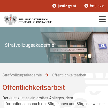
Zur
Zum
Zum
justiz.gv.at
bmj.gv.at
Hauptnavigation
Inhalt
Untermenü
[1]
[2]
[3]
REPUBLIK ÖSTERREICH
STRAFVOLLZUGSAKADEMIE
Strafvollzugsakademie
Strafvollzugsakademie
Öffentlichkeitsarbeit
Öffentlichkeitsarbeit
Der Justiz ist es ein großes Anliegen, dem
Informationsanspruch der Bürgerinnen und Bürger sowie der