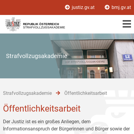
Zur
Zum
Zum
justiz.gv.at
bmj.gv.at
Hauptnavigation
Inhalt
Untermenü
[1]
[2]
[3]
REPUBLIK ÖSTERREICH
STRAFVOLLZUGSAKADEMIE
Strafvollzugsakademie
Strafvollzugsakademie
Öffentlichkeitsarbeit
Öffentlichkeitsarbeit
Der Justiz ist es ein großes Anliegen, dem
Informationsanspruch der Bürgerinnen und Bürger sowie der