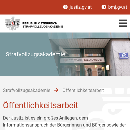
Zur
Zum
Zum
justiz.gv.at
bmj.gv.at
Hauptnavigation
Inhalt
Untermenü
[1]
[2]
[3]
REPUBLIK ÖSTERREICH
STRAFVOLLZUGSAKADEMIE
Strafvollzugsakademie
Strafvollzugsakademie
Öffentlichkeitsarbeit
Öffentlichkeitsarbeit
Der Justiz ist es ein großes Anliegen, dem
Informationsanspruch der Bürgerinnen und Bürger sowie der