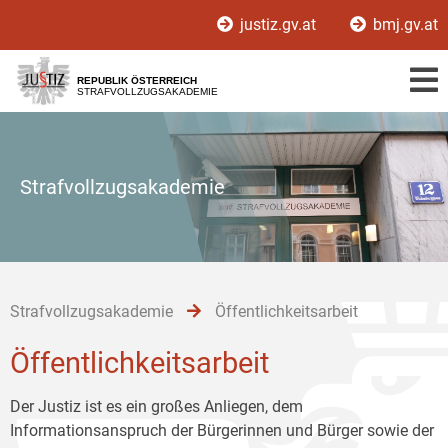
Zur
Zum
Zum
justiz.gv.at
bmj.gv.at
Hauptnavigation
Inhalt
Untermenü
[1]
[2]
[3]
REPUBLIK ÖSTERREICH
STRAFVOLLZUGSAKADEMIE
Strafvollzugsakademie
Strafvollzugsakademie
Öffentlichkeitsarbeit
Öffentlichkeitsarbeit
Der Justiz ist es ein großes Anliegen, dem
Informationsanspruch der Bürgerinnen und Bürger sowie der