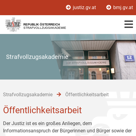
Zur
Zum
Zum
justiz.gv.at
bmj.gv.at
Hauptnavigation
Inhalt
Untermenü
[1]
[2]
[3]
REPUBLIK ÖSTERREICH
STRAFVOLLZUGSAKADEMIE
Strafvollzugsakademie
Strafvollzugsakademie
Öffentlichkeitsarbeit
Öffentlichkeitsarbeit
Der Justiz ist es ein großes Anliegen, dem
Informationsanspruch der Bürgerinnen und Bürger sowie der