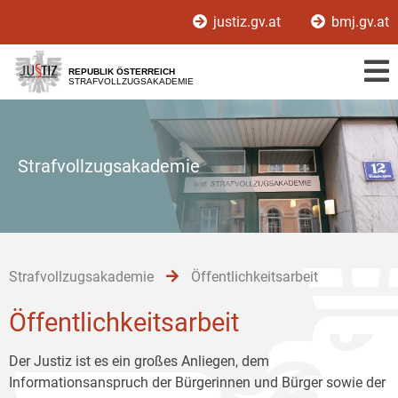
Zur
Zum
Zum
justiz.gv.at
bmj.gv.at
Hauptnavigation
Inhalt
Untermenü
[1]
[2]
[3]
REPUBLIK ÖSTERREICH
STRAFVOLLZUGSAKADEMIE
Strafvollzugsakademie
Strafvollzugsakademie
Öffentlichkeitsarbeit
Öffentlichkeitsarbeit
Der Justiz ist es ein großes Anliegen, dem
Informationsanspruch der Bürgerinnen und Bürger sowie der