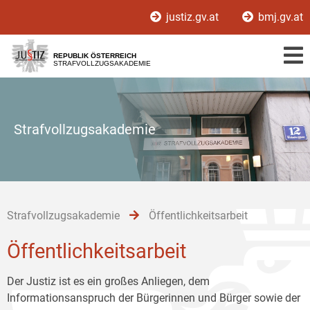
Zur
Zum
Zum
justiz.gv.at
bmj.gv.at
Hauptnavigation
Inhalt
Untermenü
[1]
[2]
[3]
REPUBLIK ÖSTERREICH
STRAFVOLLZUGSAKADEMIE
Strafvollzugsakademie
Strafvollzugsakademie
Öffentlichkeitsarbeit
Öffentlichkeitsarbeit
Der Justiz ist es ein großes Anliegen, dem
Informationsanspruch der Bürgerinnen und Bürger sowie der