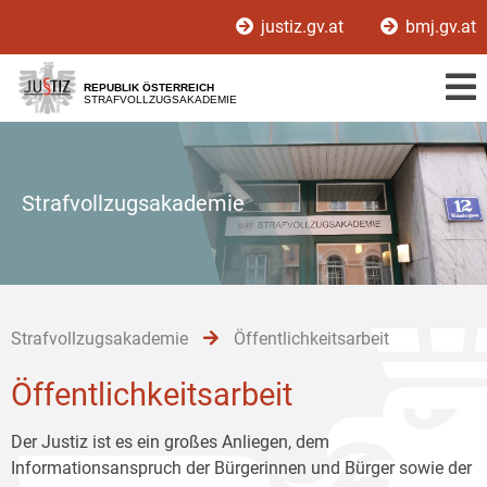
Zur
Zum
Zum
justiz.gv.at
bmj.gv.at
Hauptnavigation
Inhalt
Untermenü
[1]
[2]
[3]
REPUBLIK ÖSTERREICH
STRAFVOLLZUGSAKADEMIE
Strafvollzugsakademie
Strafvollzugsakademie
Öffentlichkeitsarbeit
Öffentlichkeitsarbeit
Der Justiz ist es ein großes Anliegen, dem
Informationsanspruch der Bürgerinnen und Bürger sowie der