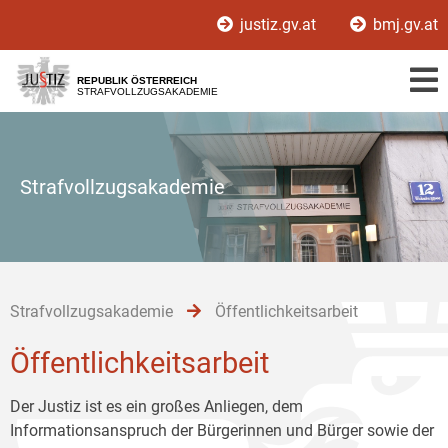
Zur
Zum
Zum
justiz.gv.at
bmj.gv.at
Hauptnavigation
Inhalt
Untermenü
[1]
[2]
[3]
REPUBLIK ÖSTERREICH
STRAFVOLLZUGSAKADEMIE
Strafvollzugsakademie
Strafvollzugsakademie
Öffentlichkeitsarbeit
Öffentlichkeitsarbeit
Der Justiz ist es ein großes Anliegen, dem
Informationsanspruch der Bürgerinnen und Bürger sowie der