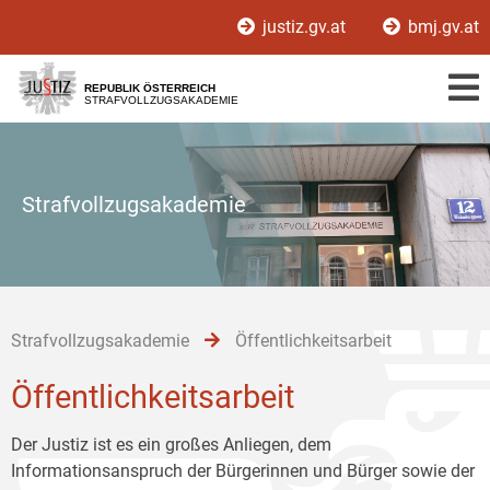
Zur
Zum
Zum
justiz.gv.at
bmj.gv.at
Hauptnavigation
Inhalt
Untermenü
[1]
[2]
[3]
REPUBLIK ÖSTERREICH
STRAFVOLLZUGSAKADEMIE
Strafvollzugsakademie
Strafvollzugsakademie
Öffentlichkeitsarbeit
Öffentlichkeitsarbeit
Der Justiz ist es ein großes Anliegen, dem
Informationsanspruch der Bürgerinnen und Bürger sowie der