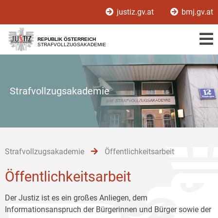
Zur
Zum
Zum
justiz.gv.at
bmj.gv.at
Hauptnavigation
Inhalt
Untermenü
[1]
[2]
[3]
REPUBLIK ÖSTERREICH
STRAFVOLLZUGSAKADEMIE
Strafvollzugsakademie
Strafvollzugsakademie
Öffentlichkeitsarbeit
Öffentlichkeitsarbeit
Der Justiz ist es ein großes Anliegen, dem
Informationsanspruch der Bürgerinnen und Bürger sowie der