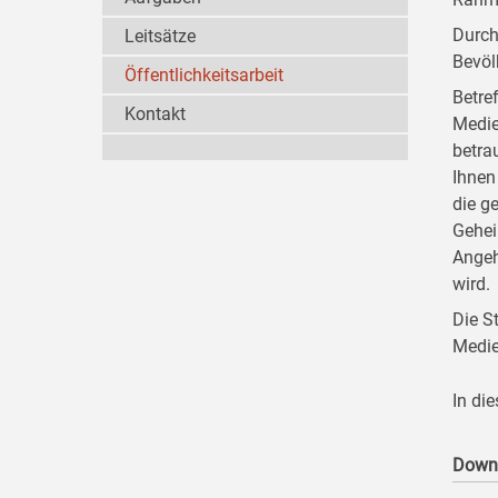
Durch
Leitsätze
Bevöl
Öffentlichkeitsarbeit
Betre
Kontakt
Medie
betra
Ihnen
die g
Gehei
Angeh
wird.
Die S
Medie
In di
Down