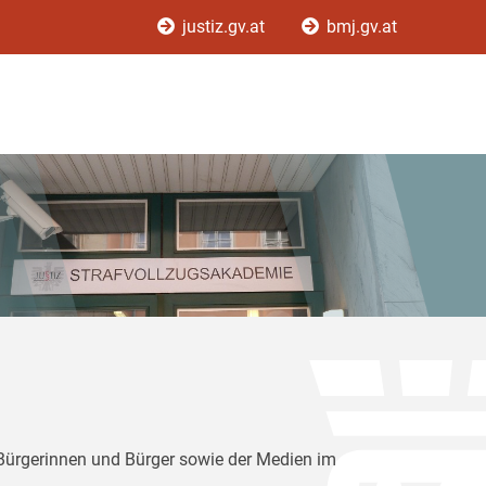
justiz.gv.at
bmj.gv.at
 Bürgerinnen und Bürger sowie der Medien im