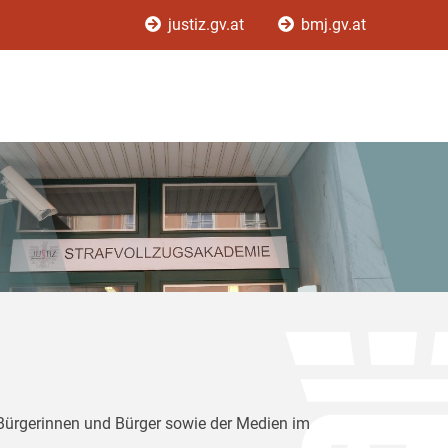
justiz.gv.at
bmj.gv.at
 Bürgerinnen und Bürger sowie der Medien im