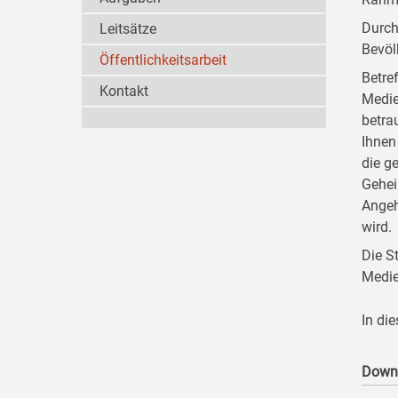
Durch
Leitsätze
Bevöl
Öffentlichkeitsarbeit
Betre
Kontakt
Medie
betra
Ihnen
die g
Gehei
Angeh
wird.
Die S
Medie
In di
Down