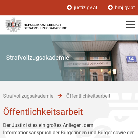
Zur
Zum
Zum
justiz.gv.at
bmj.gv.at
Hauptnavigation
Inhalt
Untermenü
[1]
[2]
[3]
REPUBLIK ÖSTERREICH
STRAFVOLLZUGSAKADEMIE
Strafvollzugsakademie
Strafvollzugsakademie
Öffentlichkeitsarbeit
Öffentlichkeitsarbeit
Der Justiz ist es ein großes Anliegen, dem
Informationsanspruch der Bürgerinnen und Bürger sowie der