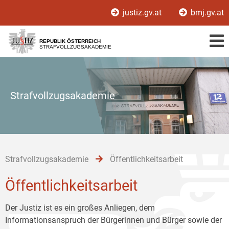
Zur
Zum
Zum
justiz.gv.at
bmj.gv.at
Hauptnavigation
Inhalt
Untermenü
[1]
[2]
[3]
REPUBLIK ÖSTERREICH
STRAFVOLLZUGSAKADEMIE
Strafvollzugsakademie
Strafvollzugsakademie
Öffentlichkeitsarbeit
Öffentlichkeitsarbeit
Der Justiz ist es ein großes Anliegen, dem
Informationsanspruch der Bürgerinnen und Bürger sowie der