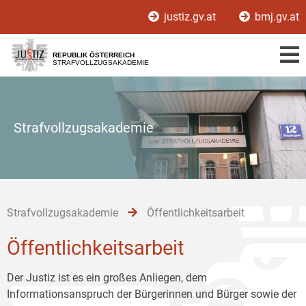
Zur
Zum
Zum
justiz.gv.at
bmj.gv.at
Hauptnavigation
Inhalt
Untermenü
[1]
[2]
[3]
REPUBLIK ÖSTERREICH
STRAFVOLLZUGSAKADEMIE
Strafvollzugsakademie
Strafvollzugsakademie
Öffentlichkeitsarbeit
Öffentlichkeitsarbeit
Der Justiz ist es ein großes Anliegen, dem
Informationsanspruch der Bürgerinnen und Bürger sowie der