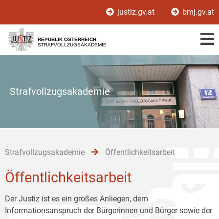
Zur
Zum
Zum
justiz.gv.at
bmj.gv.at
Hauptnavigation
Inhalt
Untermenü
[1]
[2]
[3]
REPUBLIK ÖSTERREICH
STRAFVOLLZUGSAKADEMIE
Strafvollzugsakademie
Strafvollzugsakademie
Öffentlichkeitsarbeit
Öffentlichkeitsarbeit
Der Justiz ist es ein großes Anliegen, dem
Informationsanspruch der Bürgerinnen und Bürger sowie der