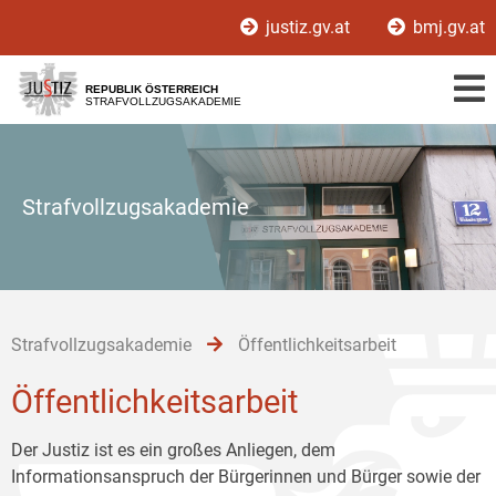
Zur
Zum
Zum
justiz.gv.at
bmj.gv.at
Hauptnavigation
Inhalt
Untermenü
[1]
[2]
[3]
REPUBLIK ÖSTERREICH
STRAFVOLLZUGSAKADEMIE
Strafvollzugsakademie
Strafvollzugsakademie
Öffentlichkeitsarbeit
Öffentlichkeitsarbeit
Der Justiz ist es ein großes Anliegen, dem
Informationsanspruch der Bürgerinnen und Bürger sowie der