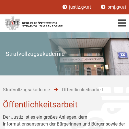
Zur
Zum
Zum
justiz.gv.at
bmj.gv.at
Hauptnavigation
Inhalt
Untermenü
[1]
[2]
[3]
REPUBLIK ÖSTERREICH
STRAFVOLLZUGSAKADEMIE
Strafvollzugsakademie
Strafvollzugsakademie
Öffentlichkeitsarbeit
Öffentlichkeitsarbeit
Der Justiz ist es ein großes Anliegen, dem
Informationsanspruch der Bürgerinnen und Bürger sowie der