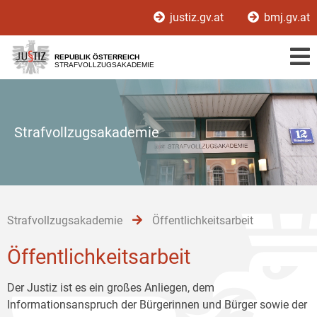
Zur
Zum
Zum
justiz.gv.at
bmj.gv.at
Hauptnavigation
Inhalt
Untermenü
[1]
[2]
[3]
REPUBLIK ÖSTERREICH
STRAFVOLLZUGSAKADEMIE
Strafvollzugsakademie
Strafvollzugsakademie
Öffentlichkeitsarbeit
Öffentlichkeitsarbeit
Der Justiz ist es ein großes Anliegen, dem
Informationsanspruch der Bürgerinnen und Bürger sowie der