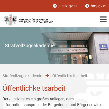
Zur
Zum
Zum
justiz.gv.at
bmj.gv.at
Hauptnavigation
Inhalt
Untermenü
[1]
[2]
[3]
REPUBLIK ÖSTERREICH
STRAFVOLLZUGSAKADEMIE
Strafvollzugsakademie
Strafvollzugsakademie
Öffentlichkeitsarbeit
Öffentlichkeitsarbeit
Der Justiz ist es ein großes Anliegen, dem
Informationsanspruch der Bürgerinnen und Bürger sowie der