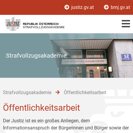
Zur
Zum
Zum
justiz.gv.at
bmj.gv.at
Hauptnavigation
Inhalt
Untermenü
[1]
[2]
[3]
REPUBLIK ÖSTERREICH
STRAFVOLLZUGSAKADEMIE
Strafvollzugsakademie
Strafvollzugsakademie
Öffentlichkeitsarbeit
Öffentlichkeitsarbeit
Der Justiz ist es ein großes Anliegen, dem
Informationsanspruch der Bürgerinnen und Bürger sowie der