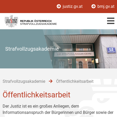
Zur
Zum
Zum
justiz.gv.at
bmj.gv.at
Hauptnavigation
Inhalt
Untermenü
[1]
[2]
[3]
REPUBLIK ÖSTERREICH
STRAFVOLLZUGSAKADEMIE
Strafvollzugsakademie
Strafvollzugsakademie
Öffentlichkeitsarbeit
Öffentlichkeitsarbeit
Der Justiz ist es ein großes Anliegen, dem
Informationsanspruch der Bürgerinnen und Bürger sowie der