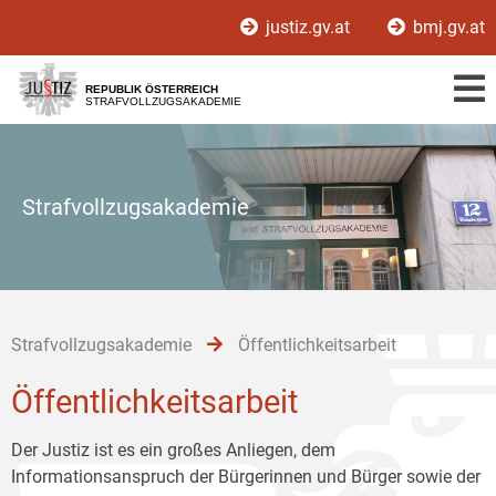
Zur
Zum
Zum
justiz.gv.at
bmj.gv.at
Hauptnavigation
Inhalt
Untermenü
[1]
[2]
[3]
REPUBLIK ÖSTERREICH
STRAFVOLLZUGSAKADEMIE
Strafvollzugsakademie
Strafvollzugsakademie
Öffentlichkeitsarbeit
Öffentlichkeitsarbeit
Der Justiz ist es ein großes Anliegen, dem
Informationsanspruch der Bürgerinnen und Bürger sowie der