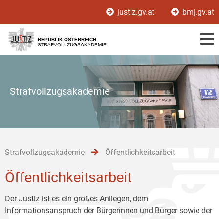
Zur
Zum
Zum
justiz.gv.at
bmj.gv.at
Hauptnavigation
Inhalt
Untermenü
[1]
[2]
[3]
REPUBLIK ÖSTERREICH
STRAFVOLLZUGSAKADEMIE
Strafvollzugsakademie
Strafvollzugsakademie
Öffentlichkeitsarbeit
Öffentlichkeitsarbeit
Der Justiz ist es ein großes Anliegen, dem
Informationsanspruch der Bürgerinnen und Bürger sowie der