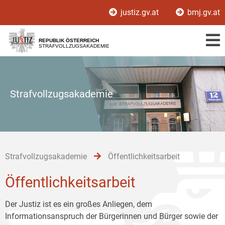
Zur
Zum
Zum
justiz.gv.at
bmj.gv.at
Hauptnavigation
Inhalt
Untermenü
[1]
[2]
[3]
REPUBLIK ÖSTERREICH
STRAFVOLLZUGSAKADEMIE
Strafvollzugsakademie
Strafvollzugsakademie
Öffentlichkeitsarbeit
Öffentlichkeitsarbeit
Der Justiz ist es ein großes Anliegen, dem
Informationsanspruch der Bürgerinnen und Bürger sowie der