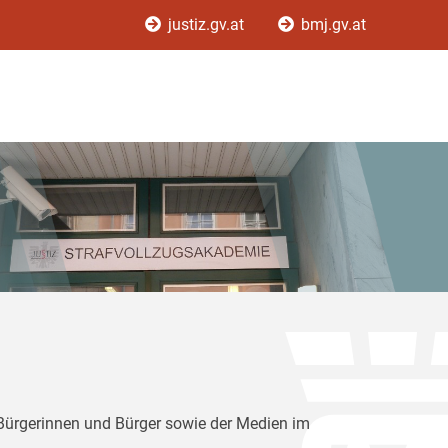
justiz.gv.at
bmj.gv.at
 Bürgerinnen und Bürger sowie der Medien im