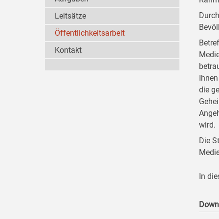
Durch
Leitsätze
Bevöl
Öffentlichkeitsarbeit
Betre
Kontakt
Medie
betra
Ihnen
die g
Gehei
Angeh
wird.
Die S
Medie
In di
Down