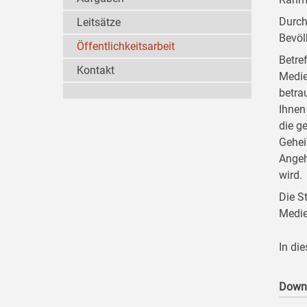
Durch
Leitsätze
Bevöl
Öffentlichkeitsarbeit
Betre
Kontakt
Medie
betra
Ihnen
die g
Gehei
Angeh
wird.
Die S
Medie
In di
Down