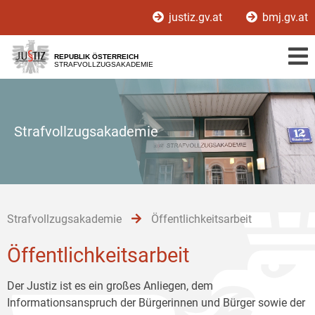
Zur
Zum
Zum
justiz.gv.at
bmj.gv.at
Hauptnavigation
Inhalt
Untermenü
[1]
[2]
[3]
REPUBLIK ÖSTERREICH
STRAFVOLLZUGSAKADEMIE
Strafvollzugsakademie
Strafvollzugsakademie
Öffentlichkeitsarbeit
Öffentlichkeitsarbeit
Der Justiz ist es ein großes Anliegen, dem
Informationsanspruch der Bürgerinnen und Bürger sowie der