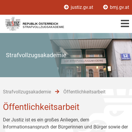
Zur
Zum
Zum
justiz.gv.at
bmj.gv.at
Hauptnavigation
Inhalt
Untermenü
[1]
[2]
[3]
REPUBLIK ÖSTERREICH
STRAFVOLLZUGSAKADEMIE
Strafvollzugsakademie
Strafvollzugsakademie
Öffentlichkeitsarbeit
Öffentlichkeitsarbeit
Der Justiz ist es ein großes Anliegen, dem
Informationsanspruch der Bürgerinnen und Bürger sowie der