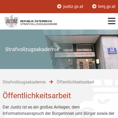
Zur
Zum
Zum
justiz.gv.at
bmj.gv.at
Hauptnavigation
Inhalt
Untermenü
[1]
[2]
[3]
REPUBLIK ÖSTERREICH
STRAFVOLLZUGSAKADEMIE
Strafvollzugsakademie
Strafvollzugsakademie
Öffentlichkeitsarbeit
Öffentlichkeitsarbeit
Der Justiz ist es ein großes Anliegen, dem
Informationsanspruch der Bürgerinnen und Bürger sowie der