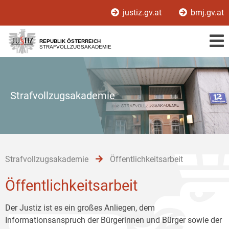
Zur
Zum
Zum
justiz.gv.at
bmj.gv.at
Hauptnavigation
Inhalt
Untermenü
[1]
[2]
[3]
REPUBLIK ÖSTERREICH
STRAFVOLLZUGSAKADEMIE
Strafvollzugsakademie
Strafvollzugsakademie
Öffentlichkeitsarbeit
Öffentlichkeitsarbeit
Der Justiz ist es ein großes Anliegen, dem
Informationsanspruch der Bürgerinnen und Bürger sowie der