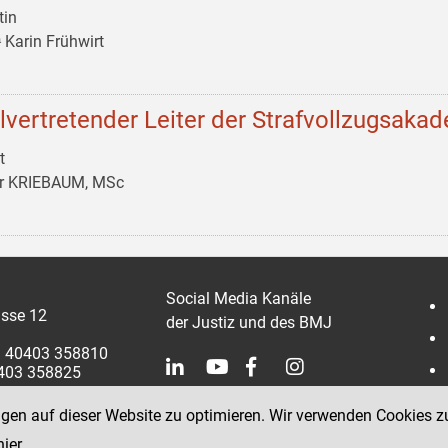
tin
 Karin Frühwirt
llvertretender Leiter der Strafvollzugsaka
t
er KRIEBAUM, MSc
Social Media Kanäle
sse 12
der Justiz und des BMJ
 1 40403 358810
0403 358825
ngen auf dieser Website zu optimieren. Wir verwenden Cookies z
hier
.