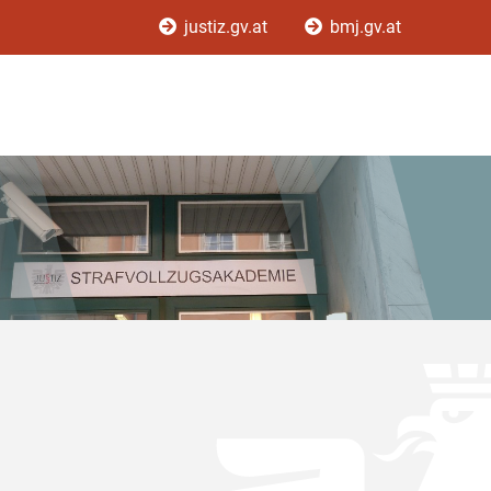
justiz.gv.at
bmj.gv.at