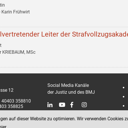
tin
 Karin Frühwirt
llvertretender Leiter der Strafvollzugsaka
t
er KRIEBAUM, MSc
Social Media Kanäle
sse 12
der Justiz und des BMJ
 1 40403 358810
0403 358825
ngen auf dieser Website zu optimieren. Wir verwenden Cookies z
hier
.