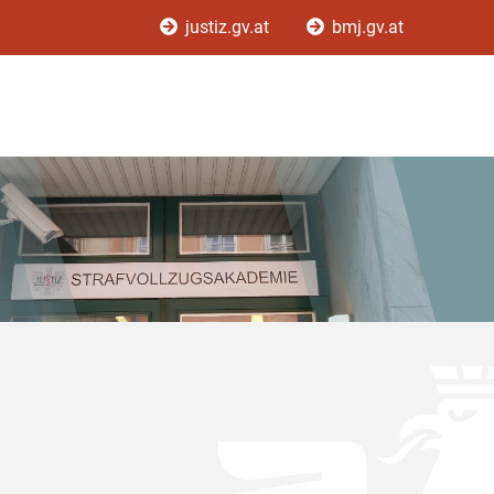
justiz.gv.at
bmj.gv.at