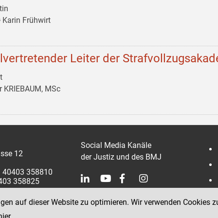
tin
 Karin Frühwirt
llvertretender Leiter der Strafvollzugsaka
t
er KRIEBAUM, MSc
Social Media Kanäle
sse 12
der Justiz und des BMJ
 1 40403 358810
0403 358825
ngen auf dieser Website zu optimieren. Wir verwenden Cookies z
hier
.