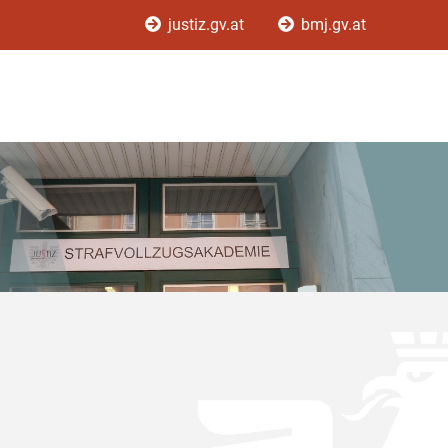
justiz.gv.at
bmj.gv.at