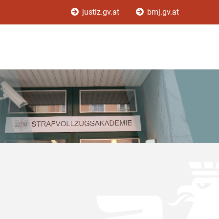
justiz.gv.at
bmj.gv.at