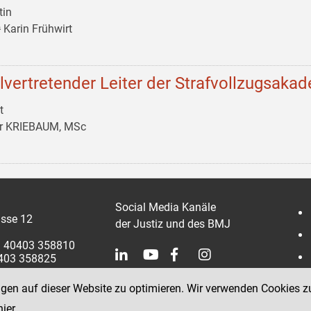
tin
 Karin Frühwirt
llvertretender Leiter der Strafvollzugsaka
t
er KRIEBAUM, MSc
Social Media Kanäle
sse 12
der Justiz und des BMJ
 1 40403 358810
0403 358825
ngen auf dieser Website zu optimieren. Wir verwenden Cookies z
hier
.