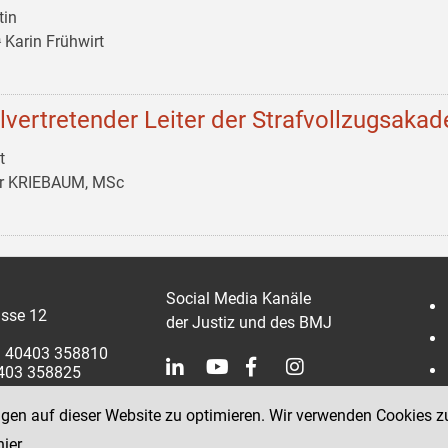
tin
 Karin Frühwirt
llvertretender Leiter der Strafvollzugsaka
t
er KRIEBAUM, MSc
Social Media Kanäle
sse 12
der Justiz und des BMJ
 1 40403 358810
0403 358825
ngen auf dieser Website zu optimieren. Wir verwenden Cookies z
hier
.