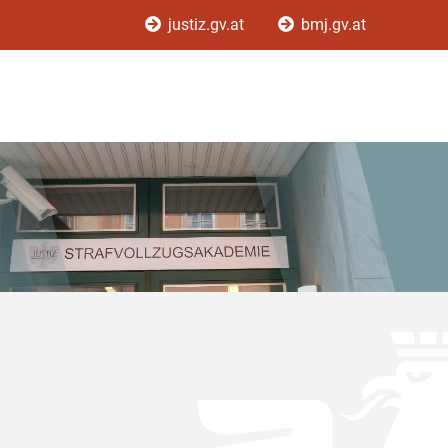
justiz.gv.at
bmj.gv.at