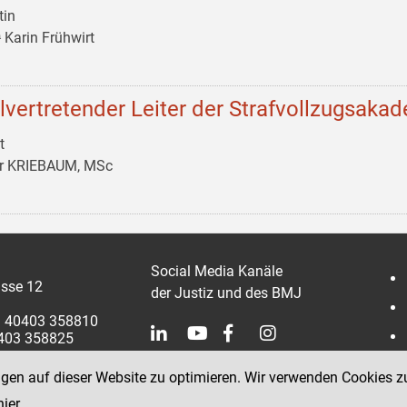
tin
 Karin Frühwirt
llvertretender Leiter der Strafvollzugsaka
t
er KRIEBAUM, MSc
Social Media Kanäle
sse 12
der Justiz und des BMJ
 1 40403 358810
0403 358825
ngen auf dieser Website zu optimieren. Wir verwenden Cookies z
hier
.