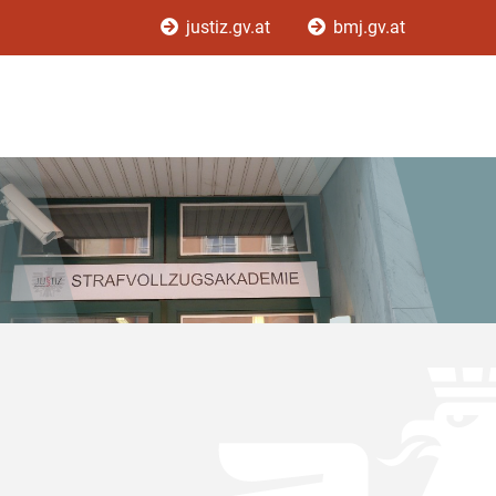
justiz.gv.at
bmj.gv.at