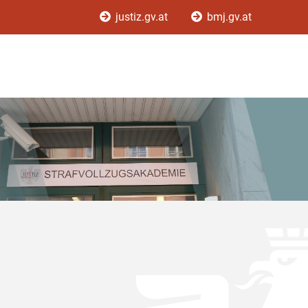
justiz.gv.at
bmj.gv.at