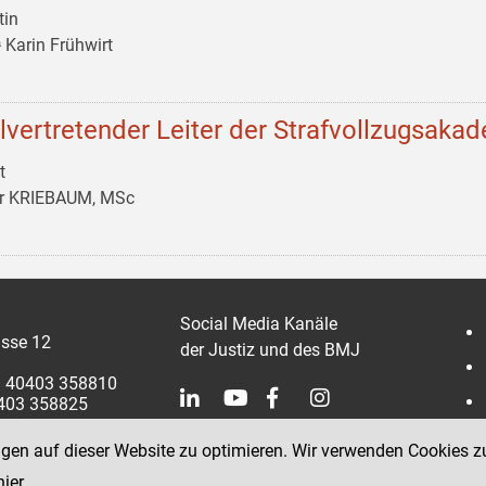
tin
 Karin Frühwirt
llvertretender Leiter der Strafvollzugsaka
t
er KRIEBAUM, MSc
Social Media Kanäle
sse 12
der Justiz und des BMJ
 1 40403 358810
0403 358825
ngen auf dieser Website zu optimieren. Wir verwenden Cookies z
hier
.