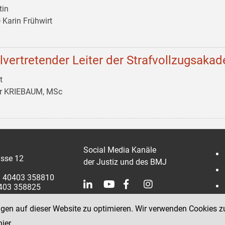
tin
 Karin Frühwirt
llvertretender Leiter der Strafvollzugsaka
t
er KRIEBAUM, MSc
Social Media Kanäle
sse 12
der Justiz und des BMJ
 1 40403 358810
0403 358825
ngen auf dieser Website zu optimieren. Wir verwenden Cookies z
hier
.