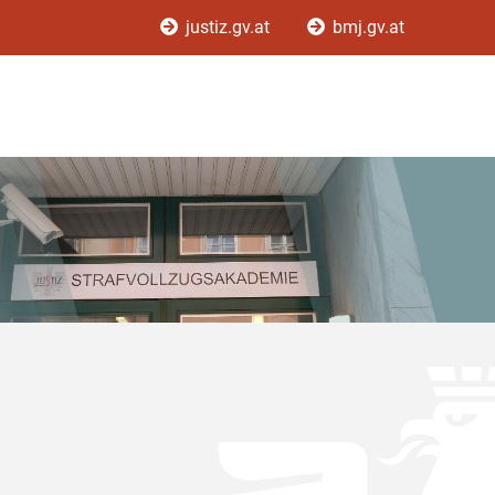
justiz.gv.at
bmj.gv.at