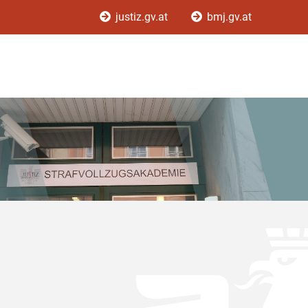
justiz.gv.at
bmj.gv.at