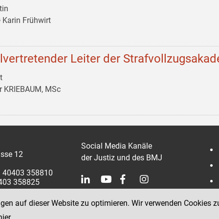
tin
 Karin Frühwirt
llvertretender Leiter der Strafvollzugsaka
t
er KRIEBAUM, MSc
Social Media Kanäle
sse 12
der Justiz und des BMJ
 1 40403 358810
0403 358825
ngen auf dieser Website zu optimieren. Wir verwenden Cookies z
hier
.