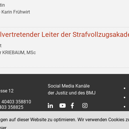
tin
 Karin Frühwirt
llvertretender Leiter der Strafvollzugsaka
t
er KRIEBAUM, MSc
Social Media Kanäle
sse 12
der Justiz und des BMJ
 1 40403 358810
0403 358825
ngen auf dieser Website zu optimieren. Wir verwenden Cookies z
hier
.