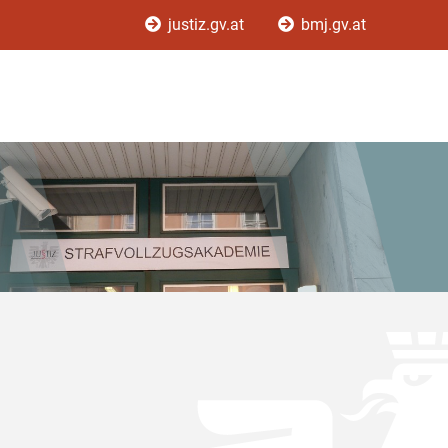
justiz.gv.at
bmj.gv.at